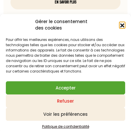
EN SAVOIR PLUS
Nous contacter
Gérer le consentement
des cookies
97, rue du docteur Charcot
85100 Les Sables-d'Olonne
Pour offrir les meilleures expériences, nous utilisons des
technologies telles que les cookies pour stocker et/ou accéder aux
Téléphone :
informations des appareils. Le fait de consentir à ces technologies
nous permettra de traiter des données telles que le comportement
06 13 23 67 88
de navigation ou les ID uniques sur ce site. Le fait de ne pas
consentir ou de retirer son consentement peut avoir un effet négatif
Adresse mail :
sur certaines caractéristiques et fonctions.
c.dattilesi@laballonnerie.com
Accepter
Qui sommes-nous ?
Nos meilleures ventes
Refuser
Les derniers produits mis en ligne
Panier
Mon compte
Contactez-nous
Demander un devis
Livraison
Suivi de vos commandes
Mentions légales
Voir les préférences
Politique de confidentialité
Conditions générales de ventes
Plan du site
Politique de confidentialité