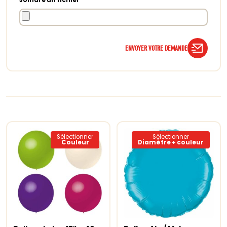
ENVOYER VOTRE DEMANDE
Sélectionner
Sélectionner
Couleur
Diamètre + couleur
Ce
Ce
produit
produit
a
a