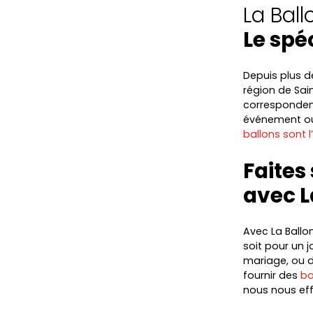
La Bal
Le spé
Depuis plus de
région de Sai
correspondent
événement ou
ballons sont 
Faites
avec L
Avec La Ballo
soit pour un 
mariage, ou d
fournir des
ba
nous nous eff