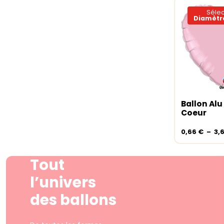
Sélec
Diamètre
Ballon Alu
Choix de
Coeur
0,66
€
–
3,
Tout
l’univers
des ballons