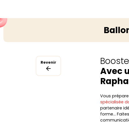
Ballo
Boostez
Revenir
Avec u
Rapha
Vous préparez 
spécialisée da
partenaire id
forme… Faite
communicatio