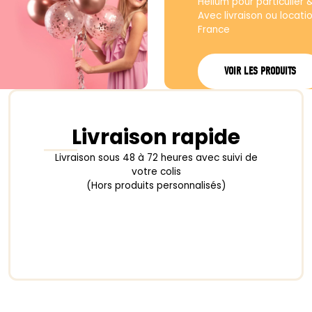
produit
produit
Hélium pour particulier 
Avec livraison ou locati
France
VOIR LES PRODUITS
Livraison rapide
Livraison sous 48 à 72 heures avec suivi de
votre colis
(Hors produits personnalisés)