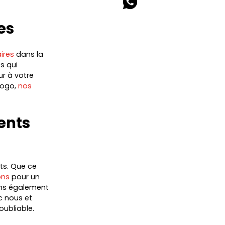
es
ires
dans la
s qui
ur à votre
logo,
nos
ents
ts. Que ce
ons
pour un
ons également
c nous et
oubliable.