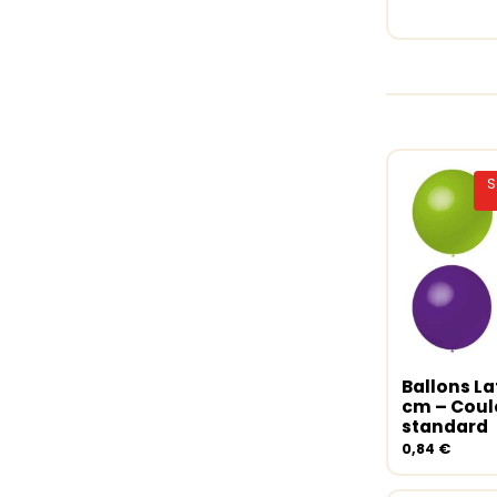
S
Ballons La
Choix de
cm – Coul
standard
0,84
€