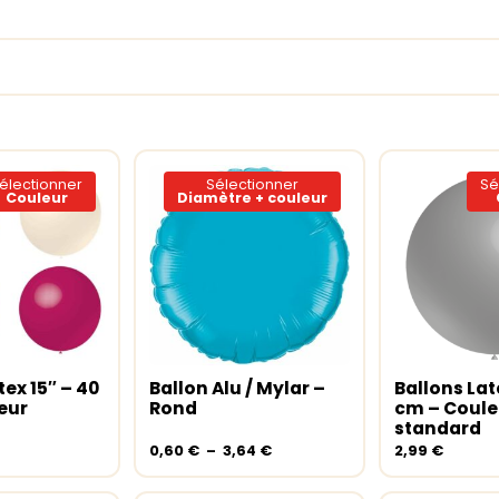
électionner
Sélectionner
Sé
Couleur
Diamètre + couleur
Ce
Ce
produit
produit
a
a
tex 15″ – 40
Ballon Alu / Mylar –
Ballons Lat
s options
Choix des options
Choix des
plusieurs
plusieurs
eur
Rond
cm – Coule
variations.
variations.
standard
Les
Les
Plage
0,60
€
–
3,64
€
2,99
€
options
options
de
peuvent
prix :
peuvent