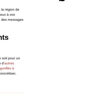
la région de
ieux à vos
re des messages
nts
 soit pour un
 d’
autres
 gonflés à
oncrétiser,