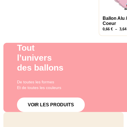
Ballon Alu 
Choix des 
Coeur
0,66
€
–
3,6
Tout
l’univers
des ballons
De toutes les formes
Et de toutes les couleurs
VOIR LES PRODUITS