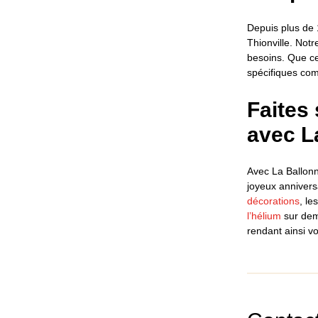
Depuis plus de 
Thionville. Not
besoins. Que ce
spécifiques co
Faites
avec L
Avec La Ballonn
joyeux annivers
décorations
, l
l’hélium
sur dem
rendant ainsi v