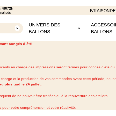
s 48/72h
LIVRAISON
DE
nnalisés
S
UNIVERS DES
ACCESSOI
BALLONS
BALLONS
vant congés d’été
ricants en charge des impressions seront fermés pour congés d’été du
en charge et la production de vos commandes avant cette période, nous 
au plus tard le 24 juillet
.
quent de ne pouvoir être traitées qu’à la réouverture des ateliers.
pour votre compréhension et votre réactivité.