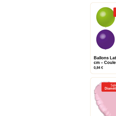
Ballons Lat
Choix des 
cm – Coule
0,84
€
Sél
Diamèt