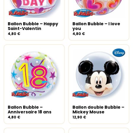
Ballon Bubble – Happy
Ballon Bubble – I love
Ajouter au panier
Ajouter au panier
Saint-Valentin
you
4,80
€
4,80
€
Ballon Bubble –
Ballon double Bubble –
Ajouter au panier
Ajouter au panier
Anniversaire 18 ans
Mickey Mouse
4,80
€
12,90
€