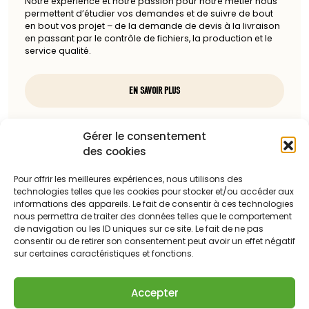
Notre expérience et notre passion pour notre métier nous
permettent d’étudier vos demandes et de suivre de bout
en bout vos projet – de la demande de devis à la livraison
en passant par le contrôle de fichiers, la production et le
service qualité.
EN SAVOIR PLUS
Nous contacter
Gérer le consentement
des cookies
97, rue du docteur Charcot
85100 Les Sables-d'Olonne
Pour offrir les meilleures expériences, nous utilisons des
technologies telles que les cookies pour stocker et/ou accéder aux
Téléphone :
informations des appareils. Le fait de consentir à ces technologies
nous permettra de traiter des données telles que le comportement
06 13 23 67 88
de navigation ou les ID uniques sur ce site. Le fait de ne pas
consentir ou de retirer son consentement peut avoir un effet négatif
sur certaines caractéristiques et fonctions.
Adresse mail :
c.dattilesi@laballonnerie.com
Accepter