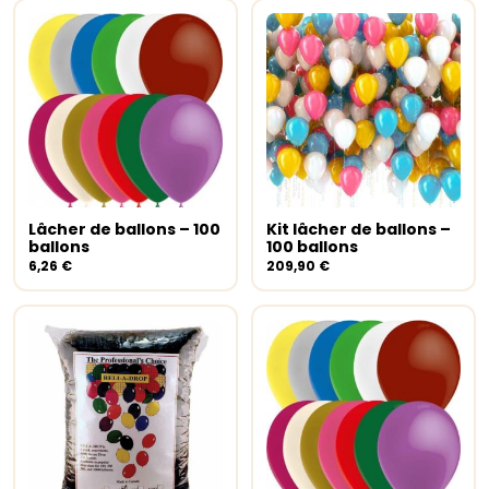
Lâcher de ballons – 100
Kit lâcher de ballons –
Ajouter au panier
Select options
ballons
100 ballons
6,26
€
209,90
€