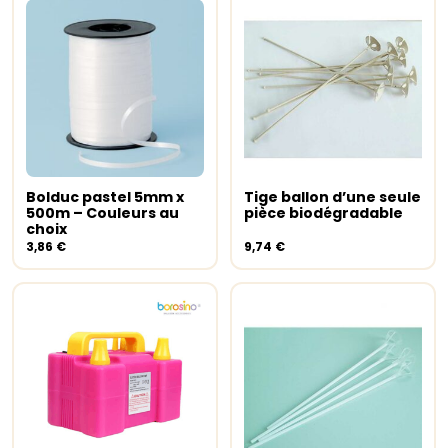
Ce
produit
a
Bolduc pastel 5mm x
Tige ballon d’une seule
Choix des options
plusieurs
Ajouter au panier
500m – Couleurs au
pièce biodégradable
variations.
choix
Les
3,86
€
9,74
€
options
peuvent
être
choisies
sur
la
page
du
produit